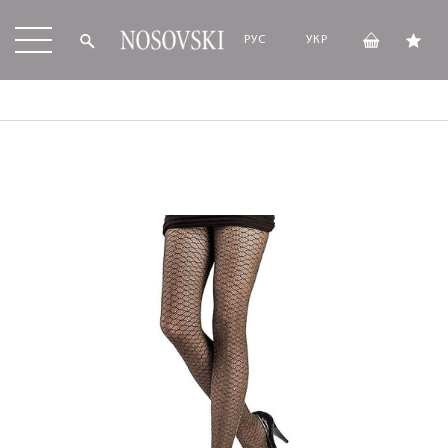
РУС
УКР