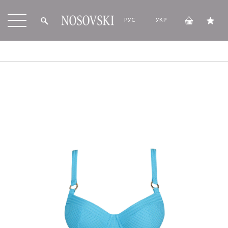
РУС
УКР