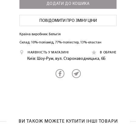
ДОДАТИ ДО КОШИКА
ПОВІДОМИТИ ПРО ЗМІНУ ЦІНИ
Країна виробник: Бельгія
Склад: 10%-поліамід, 77%-поліестер, 13%-еластан
ЛАСКАВО ПРОСИМО ДО
НАЯВНІСТЬ У МАГАЗИНІ
В ОБРАНЕ
NOSOVSKI.COM! ПРИЙМІТЬ ВІД НАС
Київ: Шоу-Рум, вул. Старонаводницька, 6Б
ПРИВІТНИЙ БОНУС - ЗНИЖКУ НА
ПЕРШЕ ПОКУПКУ
ВИ ТАКОЖ МОЖЕТЕ КУПИТИ ІНШІ ТОВАРИ
ОТРИМАТИ!