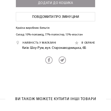
ДОДАТИ ДО КОШИКА
ПОВІДОМИТИ ПРО ЗМІНУ ЦІНИ
Країна виробник: Бельгія
Склад: 10%-поліамід, 77%-поліестер, 13%-еластан
ЛАСКАВО ПРОСИМО ДО
НАЯВНІСТЬ У МАГАЗИНІ
В ОБРАНЕ
NOSOVSKI.COM! ПРИЙМІТЬ ВІД НАС
Київ: Шоу-Рум, вул. Старонаводницька, 6Б
ПРИВІТНИЙ БОНУС - ЗНИЖКУ НА
ПЕРШЕ ПОКУПКУ
ВИ ТАКОЖ МОЖЕТЕ КУПИТИ ІНШІ ТОВАРИ
ОТРИМАТИ!