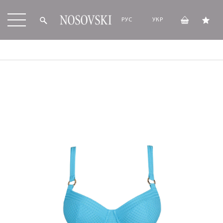
РУС
УКР