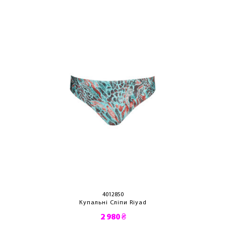
ЛАСКАВО ПРОСИМО ДО
NOSOVSKI.COM! ПРИЙМІТЬ ВІД НАС
ПРИВІТНИЙ БОНУС - ЗНИЖКУ НА
ПЕРШЕ ПОКУПКУ
ОТРИМАТИ!
4012850
Купальні Сліпи Riyad
2 980 ₴