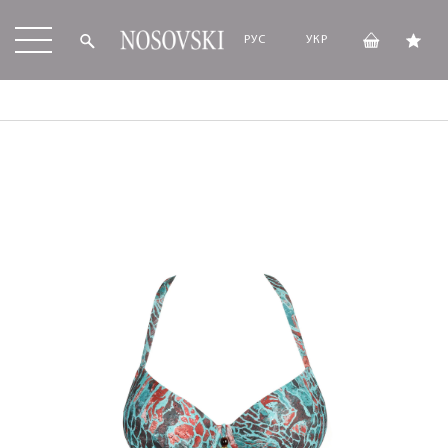
РУС
УКР