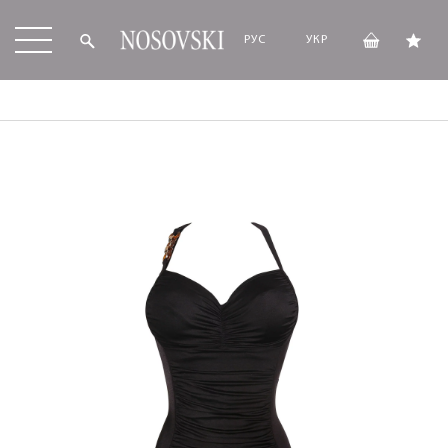
РУС
УКР