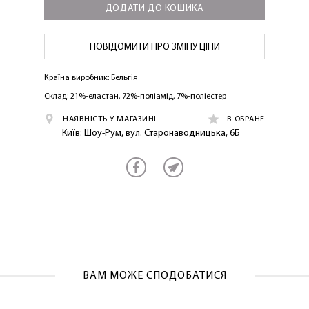
ДОДАТИ ДО КОШИКА
ПОВІДОМИТИ ПРО ЗМІНУ ЦІНИ
Країна виробник: Бельгія
Склад: 21%-еластан, 72%-поліамід, 7%-поліестер
ЛАСКАВО ПРОСИМО ДО
НАЯВНІСТЬ У МАГАЗИНІ
В ОБРАНЕ
NOSOVSKI.COM! ПРИЙМІТЬ ВІД НАС
Київ: Шоу-Рум, вул. Старонаводницька, 6Б
ПРИВІТНИЙ БОНУС - ЗНИЖКУ НА
ПЕРШЕ ПОКУПКУ
ВАМ МОЖЕ СПОДОБАТИСЯ
ОТРИМАТИ!