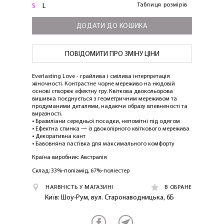
Таблиця розмірів
S
L
ДОДАТИ ДО КОШИКА
ПОВІДОМИТИ ПРО ЗМІНУ ЦІНИ
Everlasting Love - грайлива і смілива інтерпретація
жіночності. Контрастне чорне мереживо на нюдовій
основі створює ефектну гру. Квіткова двокольорова
вишивка поєднується з геометричним мереживом та
продуманими деталями, надаючи образу впевненості та
виразності.
• Бразиліани середньої посадки, непомітні під одягом
• Ефектна спинка — із двоколірного квіткового мережива
• Декоративна кант
• Бавовняна ластівка для максимального комфорту
Країна виробник: Австралія
Склад: 33%-поліамід, 67%-поліестер
НАЯВНІСТЬ У МАГАЗИНІ
В ОБРАНЕ
Київ: Шоу-Рум, вул. Старонаводницька, 6Б