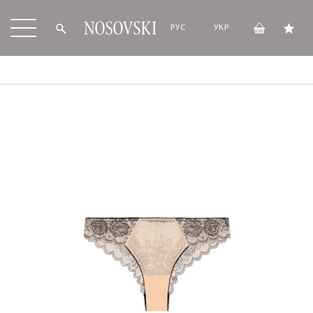
РУС
УКР