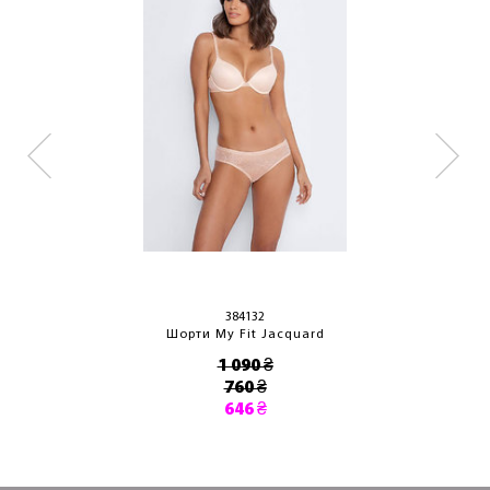
384132
Шорти My Fit Jacquard
1 090 ₴
760 ₴
646 ₴