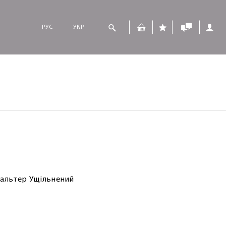
РУС
УКР
альтер Ущільнений