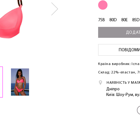
75B
80D
80E
85D
ДОДАТ
ПОВІДОМИТ
Країна виробник: Іспа
Склад: 22%-еластан, 
НАЯВНІСТЬ У МАГ
Дніпро
Київ: Шоу-Рум, в
ЛАСКАВО ПРОСИМО ДО NOSOVSKI.COM! ПРИЙМІТЬ ВІД
НАС ПРИВІТНИЙ БОНУС - ЗНИЖКУ НА ПЕРШЕ ПОКУПКУ