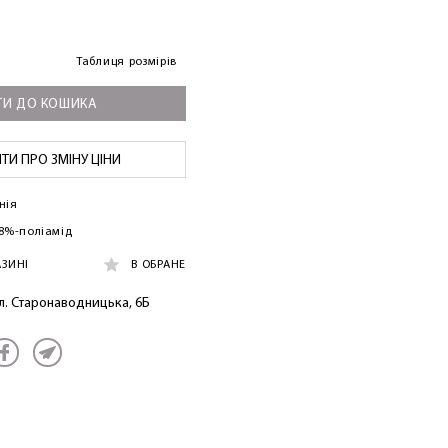
Таблиця розмірів
И ДО КОШИКА
И ПРО ЗМІНУ ЦІНИ
нія
78%-поліамід
АЗИНІ
В ОБРАНЕ
ул. Старонаводницька, 6Б