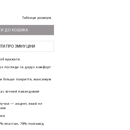
Таблиця розмірів
И ДО КОШИКА
И ПРО ЗМІНУ ЦІНИ
щоб вражати.
ує погляди та дарує комфорт
хи більше покриття, максимум
час вічний лавандовий
лучки — акцент, який не
ним.
нія
3%-еластан, 78%-поліамід