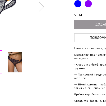
S
M
ДОДАТ
ПОВІДОМИТ
Lovelace - створена, 
Мереживо, яке притяг
весь день.
- Форма Rio бриф: тро
зручності
— Трендовий і водно
відтінок
— Ніжні золотисті каб
залишиться непоміче
Країна виробник: Іспа
Склад: 9%-бавовна, 1