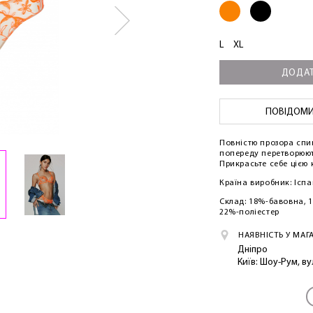
L
XL
ДОДАТ
ПОВІДОМИТ
Повністю прозора спин
попереду перетворюют
Прикрасьте себе цією 
Країна виробник: Іспа
Склад: 18%-бавовна, 
22%-поліестер
НАЯВНІСТЬ У МАГ
Дніпро
Київ: Шоу-Рум, в