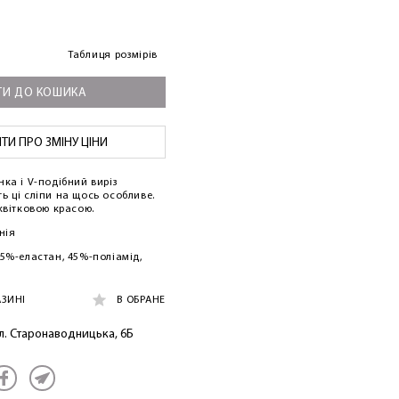
Таблиця розмірів
И ДО КОШИКА
И ПРО ЗМІНУ ЦІНИ
ка і V-подібний виріз
ь ці сліпи на щось особливе.
квітковою красою.
нія
15%-еластан, 45%-поліамід,
АЗИНІ
В ОБРАНЕ
ул. Старонаводницька, 6Б