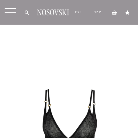
РУС
УКР