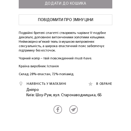
ДОДАТИ ДО КОШИКА
ПОВІДОМИТИ ПРО ЗМІНУ ЦІНИ
Подвійні бретелі спагетті створюють чарівне V-подібне
декольте, доповнені витонченими золотими кільцями.
Неймовірно м'який тюль із мушкою випромінює
сексуальність, а широка еластичний пояс забезпечує
підтримку без кісточок.
Чорний колір – твій повсякденний must-have.
Країна виробник: Іспанія
Склад: 28%-еластан, 72%-поліамід
НАЯВНІСТЬ У МАГАЗИНІ
В ОБРАНЕ
Дніпро
Київ: Шоу-Рум, вул. Старонаводницька, 6Б