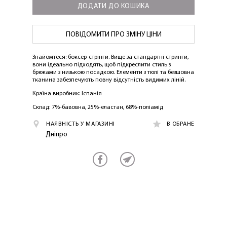
ДОДАТИ ДО КОШИКА
ПОВІДОМИТИ ПРО ЗМІНУ ЦІНИ
Знайомтеся: боксер-стрінги. Вище за стандартні стринги,
вони ідеально підходять, щоб підкреслити стиль з
брюками з низькою посадкою. Елементи з тюлі та безшовна
тканина забезпечують повну відсутність видимих ​​ліній.
Країна виробник: Іспанія
Склад: 7%-бавовна, 25%-еластан, 68%-поліамід
НАЯВНІСТЬ У МАГАЗИНІ
В ОБРАНЕ
Дніпро