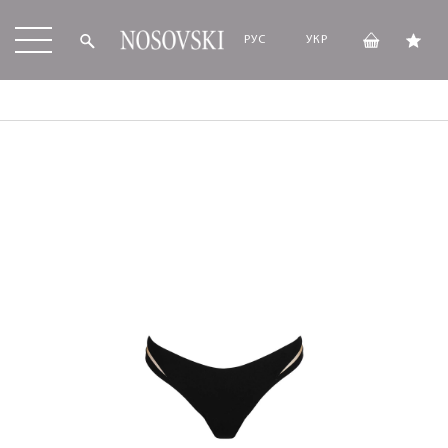
РУС
УКР