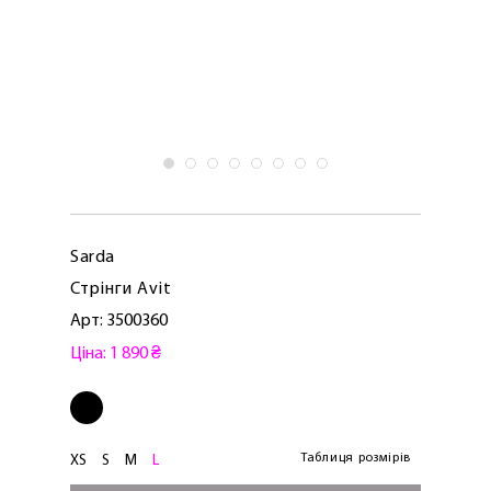
Sarda
Стрінги Avit
Арт: 3500360
Ціна: 1 890 ₴
Таблиця розмірів
XS
S
M
L