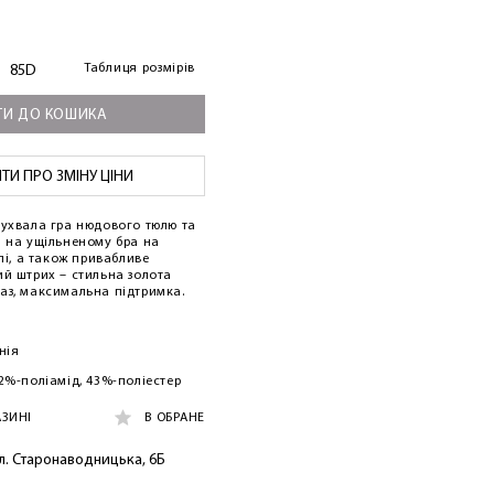
Таблиця розмірів
85D
И ДО КОШИКА
И ПРО ЗМІНУ ЦІНИ
зухвала гра нюдового тюлю та
и на ущільненому бра на
елі, а також привабливе
ий штрих – стильна золота
аз, максимальна підтримка.
нія
2%-поліамід, 43%-поліестер
АЗИНІ
В ОБРАНЕ
ул. Старонаводницька, 6Б