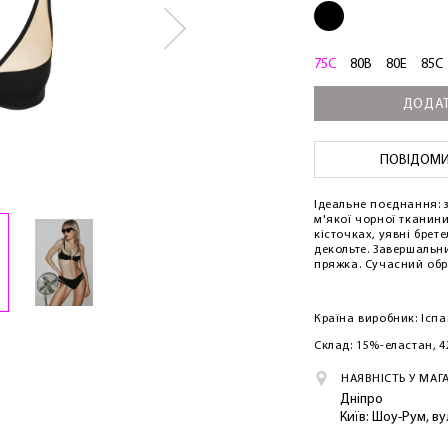
75C
80B
80E
85C
ДОДАТ
ПОВІДОМИТ
Ідеальне поєднання: 
м'якої чорної тканин
кісточках, уявні брет
декольте. Завершальн
пряжка. Сучасний обр
Країна виробник: Іспа
Склад: 15%-еластан, 4
НАЯВНІСТЬ У МАГ
Дніпро
Київ: Шоу-Рум, в