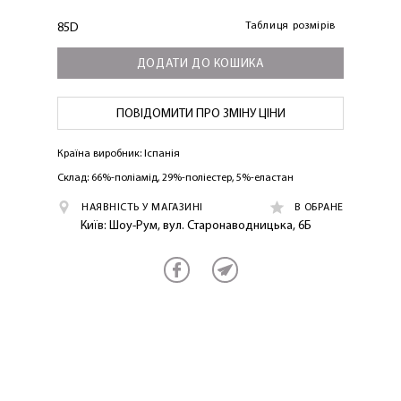
Таблиця розмірів
85D
ДОДАТИ ДО КОШИКА
ПОВІДОМИТИ ПРО ЗМІНУ ЦІНИ
Країна виробник: Іспанія
Склад: 66%-поліамід, 29%-поліестер, 5%-еластан
ЛАСКАВО ПРОСИМО ДО
НАЯВНІСТЬ У МАГАЗИНІ
В ОБРАНЕ
NOSOVSKI.COM! ПРИЙМІТЬ ВІД НАС
Київ: Шоу-Рум, вул. Старонаводницька, 6Б
ПРИВІТНИЙ БОНУС - ЗНИЖКУ НА
ПЕРШЕ ПОКУПКУ