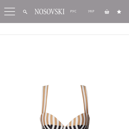
РУС
УКР