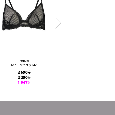
201680
102470
Бра Perfectly Me
Бра Gloria
2 690 ₴
5 000 ₴
2 290 ₴
3 500 ₴
1 947 ₴
2 975 ₴