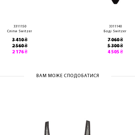
ОТРИМАТИ!
3311150
3311140
Сліпи Switzer
Боді Switzer
3 410 ₴
7 060 ₴
2 560 ₴
5 300 ₴
2 176 ₴
4 505 ₴
ВАМ МОЖЕ СПОДОБАТИСЯ