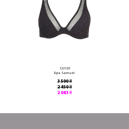
122120
Бра Samuel
3 500 ₴
2 450 ₴
2 083 ₴