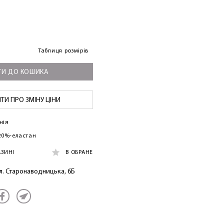
Таблиця розмірів
И ДО КОШИКА
И ПРО ЗМІНУ ЦІНИ
нія
 20%-еластан
АЗИНІ
В ОБРАНЕ
ул. Старонаводницька, 6Б