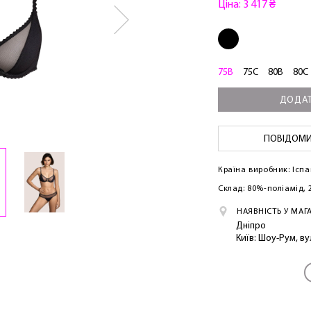
Ціна: 3 417 ₴
75B
75C
80B
80C
ДОДАТ
ПОВІДОМИТ
Країна виробник: Іспа
Склад: 80%-поліамід,
НАЯВНІСТЬ У МАГ
Дніпро
Київ: Шоу-Рум, в