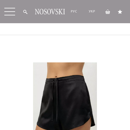
РУС
УКР