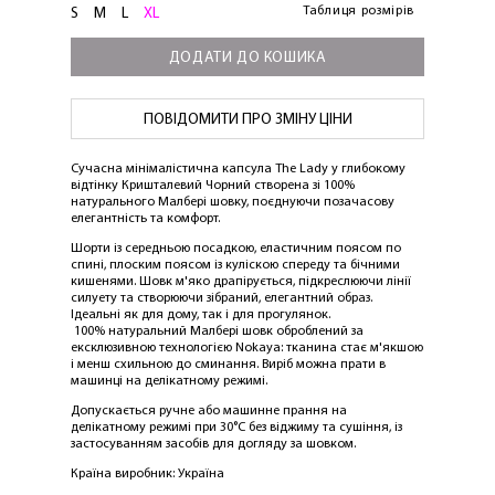
Таблиця розмірів
S
M
L
XL
ДОДАТИ ДО КОШИКА
ПОВІДОМИТИ ПРО ЗМІНУ ЦІНИ
Сучасна мінімалістична капсула The Lady у глибокому
відтінку Кришталевий Чорний створена зі 100%
натурального Малбері шовку, поєднуючи позачасову
елегантність та комфорт.
Шорти із середньою посадкою, еластичним поясом по
спині, плоским поясом із куліскою спереду та бічними
кишенями. Шовк м'яко драпірується, підкреслюючи лінії
силуету та створюючи зібраний, елегантний образ.
Ідеальні як для дому, так і для прогулянок.
100% натуральний Малбері шовк оброблений за
ексклюзивною технологією Nokaya: тканина стає м'якшою
і менш схильною до сминання. Виріб можна прати в
ЛАСКАВО ПРОСИМО ДО
машинці на делікатному режимі.
NOSOVSKI.COM! ПРИЙМІТЬ ВІД НАС
Допускається ручне або машинне прання на
делікатному режимі при 30°C без віджиму та сушіння, із
ПРИВІТНИЙ БОНУС - ЗНИЖКУ НА
застосуванням засобів для догляду за шовком.
ПЕРШЕ ПОКУПКУ
Країна виробник: Україна