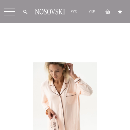
РУС
УКР