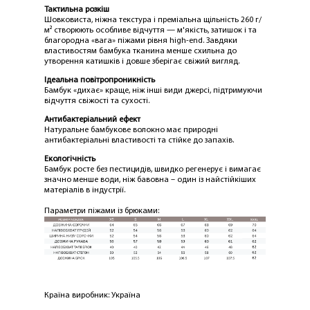
Тактильна розкіш
Шовковиста, ніжна текстура і преміальна щільність 260 г/
м² створюють особливе відчуття — м'якість, затишок і та
благородна «вага» піжами рівня high-end. Завдяки
властивостям бамбука тканина менше схильна до
утворення катишків і довше зберігає свіжий вигляд.
ЛАСКАВО ПРОСИМО ДО
Ідеальна повітропроникність
Бамбук «дихає» краще, ніж інші види джерсі, підтримуючи
NOSOVSKI.COM! ПРИЙМІТЬ ВІД НАС
відчуття свіжості та сухості.
ПРИВІТНИЙ БОНУС - ЗНИЖКУ НА
Антибактеріальний ефект
ПЕРШЕ ПОКУПКУ
Натуральне бамбукове волокно має природні
антибактеріальні властивості та стійке до запахів.
Екологічність
Бамбук росте без пестицидів, швидко регенерує і вимагає
значно менше води, ніж бавовна – один із найстійкіших
матеріалів в індустрії.
Параметри піжами із брюками:
ОТРИМАТИ!
Країна виробник: Україна