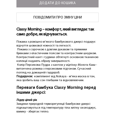
ДОДАТИ ДО КОШИКА
ПОВІДОМИТИ ПРО ЗМІНУ ЦІНИ
Classy Morning – комфорт, який виглядає так
само добре, як відчувається.
Піжама з розкішно м'якого бамбукового джерсі подарує
відчуття шовкової ніжності та легкості.
Піжама з сорочкою з довгим рукавом та прямими
брюками з еластичним поясом та контрастним шнурком.
Контрастний кант і гудзики обтягнуті основною тканиною
колекції надають образу завершеності.
Колір Персикова Пудра
з кантом у відтінку Молота Кава
-
витончена рожева з персиковим підтоном. Сучасний
погляд на домашній гардероб.
Подарунок:
комплімент від Nokaya - м'яка маска в тон,
яка зробить ваш сон глибшим та відновлюючим.
Переваги бамбука Classy Morning перед
іншими джерсі:
Лідер цілий рік
Завдяки природній терморегуляції бамбукове джерсі
підлаштовується під температуру тіла: влітку охолоджує,
взимку - зберігає тепло.