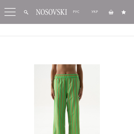
РУС
УКР