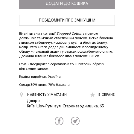
ДОДАТИ ДО КОШИКА
ПОВІДОМИТИ ПРО ЗМІНУ ЦІНИ
Вільні штани з колекції
Strapped Cotton
з повною
довжиною та м'яким еластичним поясом. Легка бавовна
з шовком забезпечує комфорт у русі та зберігає форму.
Колір
Retro Green
додає динамічності повсякденному
образу – яскравий акцент у рамках розслабленого стилю.
Довжина штанів з бокового шва з поясом: 108 см
Стиль:
поєднуйте з сорочкою в тон і готовий образ з
вінтажним шиком.
ЛАСКАВО ПРОСИМО ДО
Країна виробник: Україна
NOSOVSKI.COM! ПРИЙМІТЬ ВІД НАС
Склад: 30%-шовк, 70%-бавовна
ПРИВІТНИЙ БОНУС - ЗНИЖКУ НА
НАЯВНІСТЬ У МАГАЗИНІ
В ОБРАНЕ
ПЕРШЕ ПОКУПКУ
Дніпро
Київ: Шоу-Рум, вул. Старонаводницька, 6Б