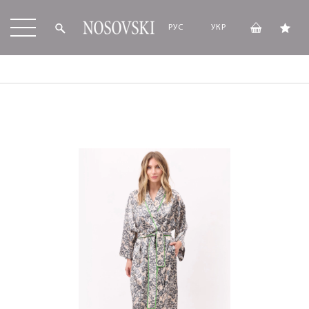
РУС
УКР