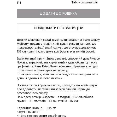
Таблиця розмірів
TU
ДОДАТИ ДО КОШИКА
ПОВІДОМИТИ ПРО ЗМІНУ ЦІНИ
Довгий шовковий халат-кімоно, виконаний зі 100% шовку
Mulberry, поєднує плавні лінії, вільні рукави та пояс, що
підкреслює талію. Легкий силует, що струмує, довжиною
135 см - для тих, хто цінує комфорт в елегантній формі.
Ексклюзивний принт Snow Leopard, створений дизайнером
Nokaya, виразний, але стриманий надає образу сучасну
графічність. Кант Retro Green ефектно обрамляє контури,
посилюючи архітектурність силуету.
Шовк не мнеться, залишається бездоганно гладким весь
день - і вдома, і за його межами.
Носіть з топом і брюками в тон, накидати на комбінацію
або додавати як стильний завершальний штрих до
розслабленого образу.
На моделі розмір S. Зростання моделі – 167 см, обхват
ЛАСКАВО ПРОСИМО ДО
грудей – 81 см, талія – 61 см, стегна – 87 см.
NOSOVSKI.COM! ПРИЙМІТЬ ВІД НАС
• Довжина кімоно — 135 см
• Зручні кишені
ПРИВІТНИЙ БОНУС - ЗНИЖКУ НА
• Пояс з контрастним оздобленням