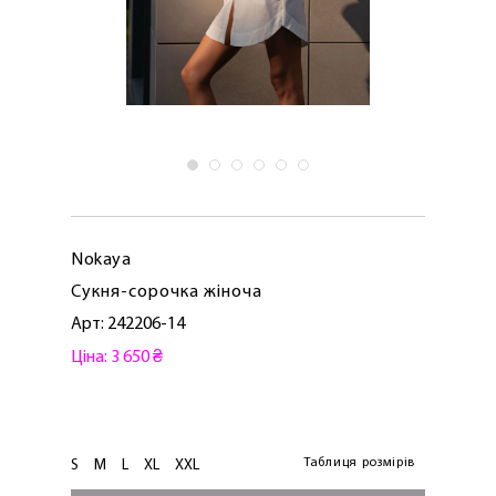
Nokaya
Сукня-сорочка жіноча
Арт: 242206-14
Ціна: 3 650 ₴
ЛАСКАВО ПРОСИМО ДО
NOSOVSKI.COM! ПРИЙМІТЬ ВІД НАС
ПРИВІТНИЙ БОНУС - ЗНИЖКУ НА
ПЕРШЕ ПОКУПКУ
Таблиця розмірів
S
M
L
XL
XXL