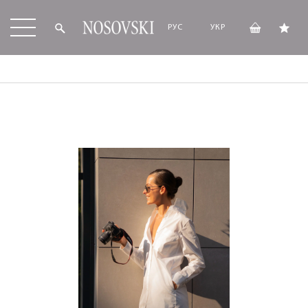
РУС
УКР