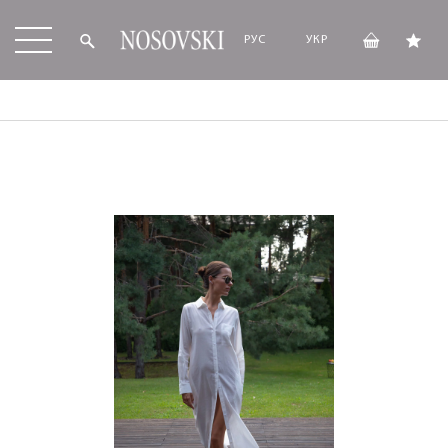
РУС
УКР