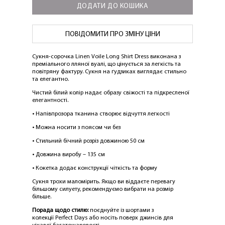
ДОДАТИ ДО КОШИКА
ПОВІДОМИТИ ПРО ЗМІНУ ЦІНИ
Сукня-сорочка
Linen Voile Long Shirt Dress
виконана з
преміального лляної вуалі, що цінується за легкість та
повітряну фактуру. Сукня на ґудзиках виглядає стильно
та елегантно.
Чистий білий колір надає образу свіжості та підкресленої
елегантності.
• Напівпрозора тканина створює відчуття легкості
• Можна носити з поясом чи без
• Стильний бічний розріз довжиною 50 см
• Довжина виробу – 135 см
• Кокетка додає конструкції чіткість та форму
Сукня трохи маломірить. Якщо ви віддаєте перевагу
більшому силуету, рекомендуємо вибрати на розмір
більше.
Порада щодо стилю:
поєднуйте із шортами з
колекції
Perfect Days
або носіть поверх джинсів для