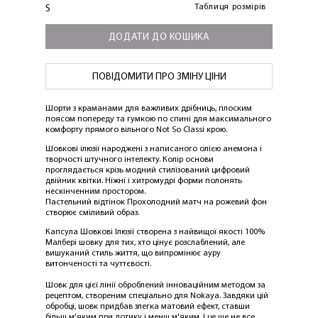
Таблиця розмірів
S
ДОДАТИ ДО КОШИКА
ПОВІДОМИТИ ПРО ЗМІНУ ЦІНИ
Шорти з краманами для важливих дрібниць, плоским
поясом попереду та гумкою по спині для максимального
комфорту прямого вільного Not So Classi крою.
Шовкові ілюзії народжені з написаного олією анемона і
творчості штучного інтелекту. Колір основи
проглядається крізь модний стилізований цифровий
двійник квітки. Ніжні і хитромудрі форми полонять
нескінченним простором.
Пастельний відтінок Прохолодний матч на рожевий фон
створює сміливий образ.
Капсула Шовкові Ілюзії створена з найвищої якості 100%
Малбері шовку для тих, хто цінує розслаблений, але
вишуканий стиль життя, що випромінює ауру
витонченості та чуттєвості.
Шовк для цієї лінії оброблений інноваційним методом за
рецептом, створеним спеціально для Nokaya. Завдяки цій
ЛАСКАВО ПРОСИМО ДО
обробці, шовк придбав злегка матовий ефект, ставши
більш м'яким при дотику і менш м'яким. І це ще не все.