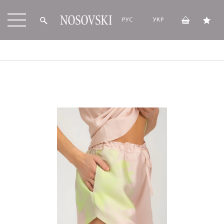
РУС
УКР