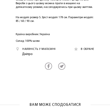
NOSOVSKI.COM! ПРИЙМІТЬ ВІД НАС
Вироби з цього шовку можна прати в машині на
ПРИВІТНИЙ БОНУС - ЗНИЖКУ НА
делікатному режимі, насолоджуючись при цьому життям.
ПЕРШЕ ПОКУПКУ
На моделі розмір S. Зріст моделі 178 см. Параметри моделі:
85 / 60 / 90 см.
Країна виробник: Україна
Склад: 100%-шовк
НАЯВНІСТЬ У МАГАЗИНІ
В ОБРАНЕ
ОТРИМАТИ!
Дніпро
ВАМ МОЖЕ СПОДОБАТИСЯ