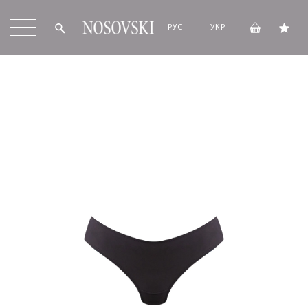
РУС
УКР