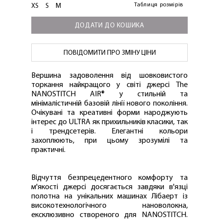
Таблиця розмірів
XS
S
M
ДОДАТИ ДО КОШИКА
ПОВІДОМИТИ ПРО ЗМІНУ ЦІНИ
Вершина задоволення від шовковистого
торкання найкращого у світі джерсі The
NANOSTITCH AIR® у стильній та
мінімалістичній базовій лінії нового покоління.
Очікувані та креативні форми народжують
інтерес до ULTRA як прихильників класики, так
і трендсетерів. Елегантні кольори
захоплюють, при цьому зрозумілі та
практичні.
Відчуття безпрецедентного комфорту та
м'якості джерсі досягається завдяки в'язці
полотна на унікальних машинах Лібаерт із
високотехнологічного нановолокна,
ексклюзивно створеного для NANOSTITCH.