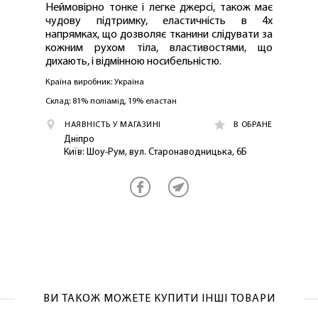
Неймовірно тонке і легке джерсі, також має
чудову підтримку, еластичність в 4х
напрямках, що дозволяє тканини слідувати за
кожним рухом тіла, властивостями, що
дихають, і відмінною носибельністю.
Країна виробник: Україна
Склад: 81% поліамід, 19% еластан
НАЯВНІСТЬ У МАГАЗИНІ
В ОБРАНЕ
Дніпро
Київ: Шоу-Рум, вул. Старонаводницька, 6Б
ЛАСКАВО ПРОСИМО ДО
NOSOVSKI.COM! ПРИЙМІТЬ ВІД НАС
ПРИВІТНИЙ БОНУС - ЗНИЖКУ НА
ПЕРШЕ ПОКУПКУ
ВИ ТАКОЖ МОЖЕТЕ КУПИТИ ІНШІ ТОВАРИ