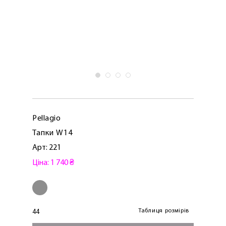
Pellagio
Тапки W14
Арт: 221
Ціна: 1 740 ₴
ЛАСКАВО ПРОСИМО ДО
NOSOVSKI.COM! ПРИЙМІТЬ ВІД НАС
ПРИВІТНИЙ БОНУС - ЗНИЖКУ НА
ПЕРШЕ ПОКУПКУ
Таблиця розмірів
44