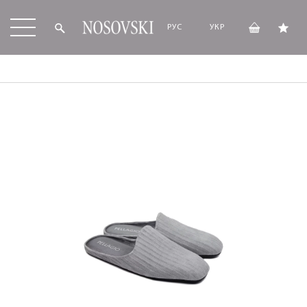
РУС
УКР