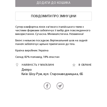
ДОДАТИ ДО КОШИКА
ПОВІДОМИТИ ПРО ЗМІНУ ЦІНИ
Супер комфортна лінія з м'якого італійського тюлю з
чистими формами забезпечує її вибір для повсякденного
використання. Сучасна. Мінімалістична. Незамінна!
Бікіні з низькою посадкою. Вертикальний шов на задній
панелі забезпечує щільне прилягання до тіла.
Країна виробник: Україна
ЛАСКАВО ПРОСИМО ДО
Склад: 82% поліамід, 18% еластан
NOSOVSKI.COM! ПРИЙМІТЬ ВІД НАС
НАЯВНІСТЬ У МАГАЗИНІ
В ОБРАНЕ
ПРИВІТНИЙ БОНУС - ЗНИЖКУ НА
Дніпро
ПЕРШЕ ПОКУПКУ
Київ: Шоу-Рум, вул. Старонаводницька, 6Б