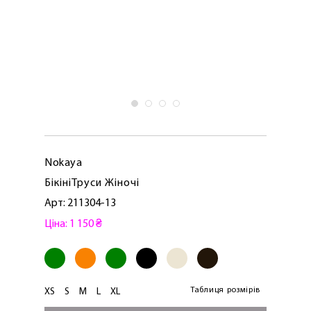
Nokaya
БікініТруси Жіночі
Арт: 211304-13
Ціна: 1 150 ₴
Таблиця розмірів
XS
S
M
L
XL