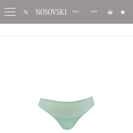
РУС
УКР