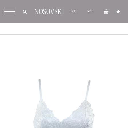
РУС
УКР