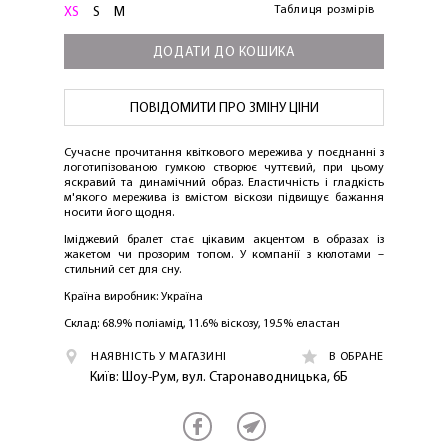
Таблиця розмірів
XS
S
M
ДОДАТИ ДО КОШИКА
ПОВІДОМИТИ ПРО ЗМІНУ ЦІНИ
Сучасне прочитання квіткового мережива у поєднанні з
логотипізованою гумкою створює чуттєвий, при цьому
яскравий та динамічний образ. Еластичність і гладкість
м'якого мережива із вмістом віскози підвищує бажання
носити його щодня.
Іміджевий бралет стає цікавим акцентом в образах із
жакетом чи прозорим топом. У компанії з кюлотами –
стильний сет для сну.
ЛАСКАВО ПРОСИМО ДО
Країна виробник: Україна
NOSOVSKI.COM! ПРИЙМІТЬ ВІД НАС
Склад: 68.9% поліамід, 11.6% віскозу, 19.5% еластан
ПРИВІТНИЙ БОНУС - ЗНИЖКУ НА
ПЕРШЕ ПОКУПКУ
НАЯВНІСТЬ У МАГАЗИНІ
В ОБРАНЕ
Київ: Шоу-Рум, вул. Старонаводницька, 6Б