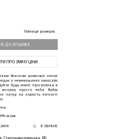
Таблиця розмірів
И ДО КОШИКА
И ПРО ЗМІНУ ЦІНИ
егким блиском шовкової нитки
глядає у невимушених оверсайз
ідійти будь-який: прогулянка в
вечірка просто неба. Вибір
их натур на користь легкості
ї.
аїна
30%-шовк
АЗИНІ
В ОБРАНЕ
ул. Старонаводницька, 6Б