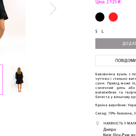
Ціна: 2 125 ₴
S
L
ДОДАТ
ПОВІДОМИТ
Бавовняна вуаль з л
чуттєво і стильно ви
сукні. Привід може п
сонячний день або 
волелюбних та творч
батиста у вільному кро
Країна виробник: Укр
Склад: 70%-бавовна, 
НАЯВНІСТЬ У МАГ
Дніпро
Київ: Шоу-Рум, в