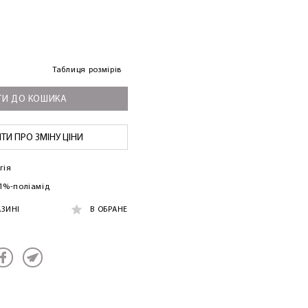
Таблиця розмірів
И ДО КОШИКА
И ПРО ЗМІНУ ЦІНИ
гія
81%-поліамід
АЗИНІ
В ОБРАНЕ