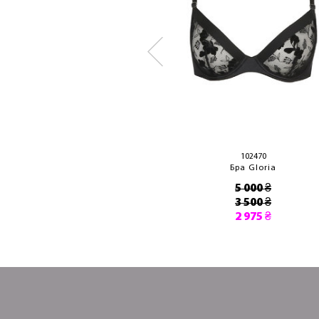
102793
102470
Бра Jhana
Бра Gloria
6 450 ₴
5 000 ₴
4 520 ₴
3 500 ₴
3 842 ₴
2 975 ₴