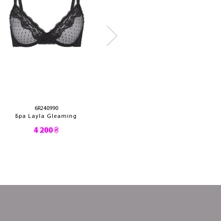
6R240990
102574
Бра Layla Gleaming
Бра Danae
4 200 ₴
5 530 ₴
3 870 ₴
3 290 ₴