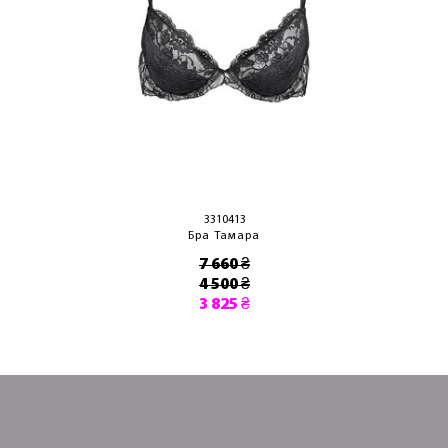
3310413
Бра Тамара
7 660 ₴
4 500 ₴
3 825 ₴