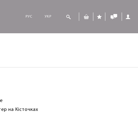
РУС
УКР
re
ер на Кісточках