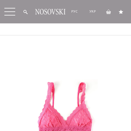
РУС
УКР