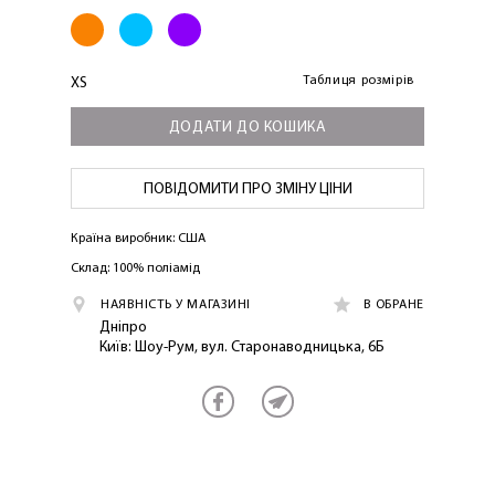
Таблиця розмірів
XS
ДОДАТИ ДО КОШИКА
ПОВІДОМИТИ ПРО ЗМІНУ ЦІНИ
Країна виробник: США
Склад: 100% поліамід
ЛАСКАВО ПРОСИМО ДО
NOSOVSKI.COM! ПРИЙМІТЬ ВІД НАС
НАЯВНІСТЬ У МАГАЗИНІ
В ОБРАНЕ
ПРИВІТНИЙ БОНУС - ЗНИЖКУ НА
Дніпро
Київ: Шоу-Рум, вул. Старонаводницька, 6Б
ПЕРШЕ ПОКУПКУ