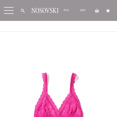
РУС
УКР