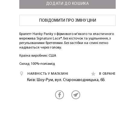
ДОДАТИ ДО КОШИКА
ПОВІДОМИТИ ПРО ЗМІНУ ЦІНИ
Бралетт Hanky ​​Panky з фірмового м'якого та еластичного
мережива Signature Lace®. Без кісточок та ущільнення, з
регульованими бретелями. Без застібки на спині легко
надівається через голову.
Країна виробник: США
Склад: 100%-поліамід
НАЯВНІСТЬ У МАГАЗИНІ
В ОБРАНЕ
Київ: Шоу-Рум, вул. Старонаводницька, 6Б