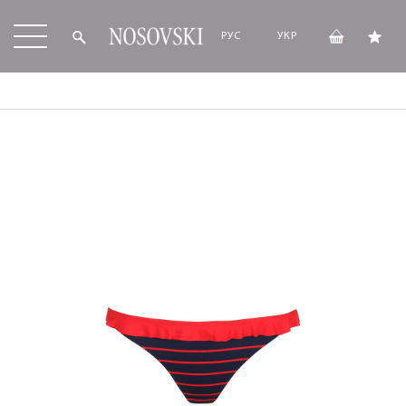
РУС
УКР