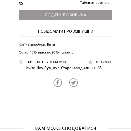
Таблиця розмірів
XS
ДОДАТИ ДО КОШИКА
ПОВІДОМИТИ ПРО ЗМІНУ ЦІНИ
Країна виробник: Бельгія
Склад: 10%-еластан, 90%-поліамід
ЛАСКАВО ПРОСИМО ДО
НАЯВНІСТЬ У МАГАЗИНІ
В ОБРАНЕ
NOSOVSKI.COM! ПРИЙМІТЬ ВІД НАС
Київ: Шоу-Рум, вул. Старонаводницька, 6Б
ПРИВІТНИЙ БОНУС - ЗНИЖКУ НА
ПЕРШЕ ПОКУПКУ
ВАМ МОЖЕ СПОДОБАТИСЯ
ОТРИМАТИ!