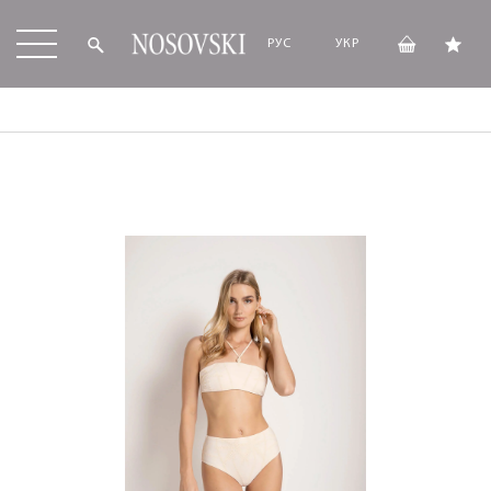
РУС
УКР