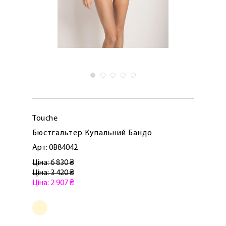
Touche
Бюстгальтер Купальний Бандо
Арт: 0B84042
Ціна: 6 830 ₴
Ціна: 3 420 ₴
ЛАСКАВО ПРОСИМО ДО
Ціна: 2 907 ₴
NOSOVSKI.COM! ПРИЙМІТЬ ВІД НАС
ПРИВІТНИЙ БОНУС - ЗНИЖКУ НА
ПЕРШЕ ПОКУПКУ