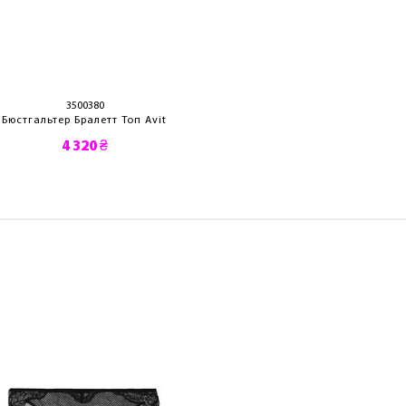
3500380
3500310
Бюстгальтер Бралетт Топ Avit
Бюстгальтер A
4 320 ₴
4 590 ₴