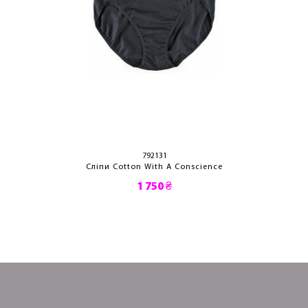
792131
Сліпи Cotton With A Conscience
1 750 ₴