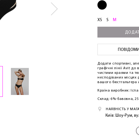
XS
S
M
ДОДАТ
ПОВІДОМИТ
Додати спортивні, ал
графічні лінії Avit до
чистими краями та т
несподіваних місцях 
вашого бюстгальтера A
Країна виробник: Іспа
Склад: 6%-бавовна, 2
НАЯВНІСТЬ У МАГ
Київ: Шоу-Рум, в