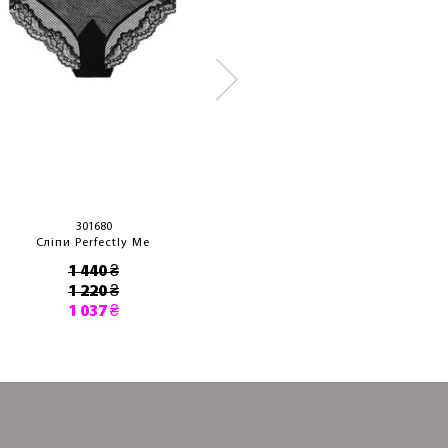
301680
563250
Сліпи Perfectly Me
Сліпи Figura
1 440 ₴
2 320 ₴
1 220 ₴
1 037 ₴