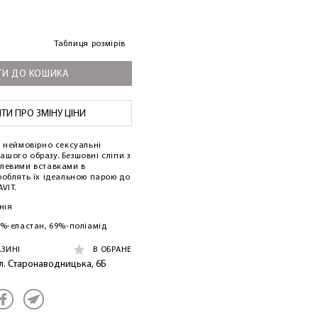
Таблиця розмірів
И ДО КОШИКА
И ПРО ЗМІНУ ЦІНИ
е неймовірно сексуальні
 вашого образу. Безшовні сліпи з
юлевими вставками в
роблять їх ідеальною парою до
VIT.
нія
5%-еластан, 69%-поліамід
АЗИНІ
В ОБРАНЕ
ул. Старонаводницька, 6Б