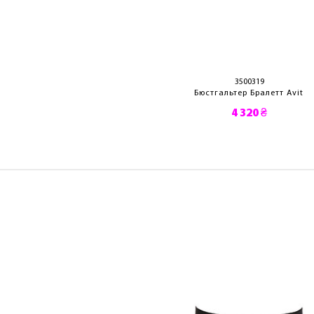
3500310
3500319
стгальтер Avit
Бюстгальтер Бралетт Avit
4 590 ₴
4 320 ₴