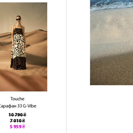
ЛАСКАВО ПРОСИМО ДО NOSOVSKI.COM! ПРИЙМІТЬ ВІД
НАС ПРИВІТНИЙ БОНУС - ЗНИЖКУ НА ПЕРШЕ ПОКУПКУ
Touche
ОТРИМАТИ!
Сарафан 33 G-Vibe
10 790 ₴
7 010 ₴
5 959 ₴