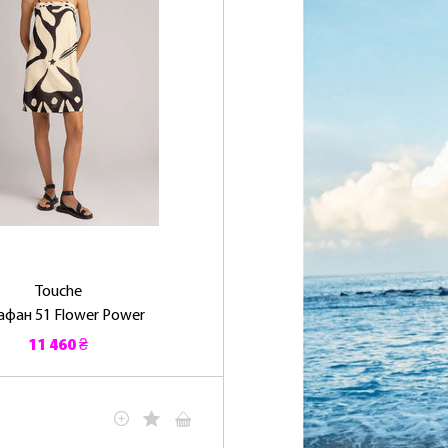
Touche
афан 51 Flower Power
11 460 ₴